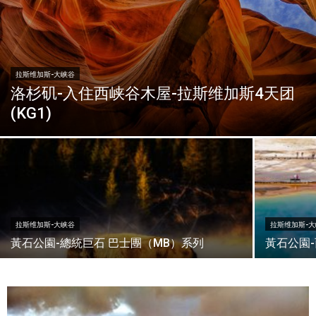
拉斯维加斯-大峡谷
洛杉矶-入住西峡谷木屋-拉斯维加斯4天团
(KG1)
拉斯维加斯-大峡谷
拉斯维加斯-
黃石公園-總統巨石 巴士團（MB）系列
黃石公園